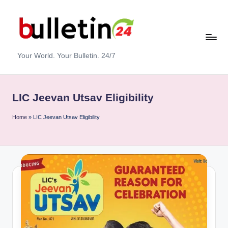
Skip
to
content
B
Your World. Your Bulletin. 24/7
u
ll
LIC Jeevan Utsav Eligibility
e
Home
»
LIC Jeevan Utsav Eligibility
ti
n
2
4
:
N
e