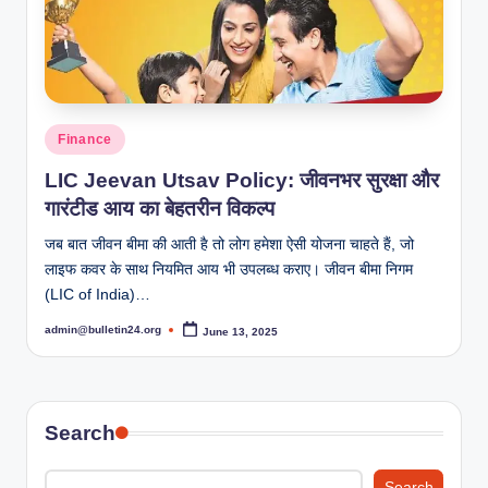
w
s
T
h
Posted
Finance
in
a
LIC Jeevan Utsav Policy: जीवनभर सुरक्षा और
t
गारंटीड आय का बेहतरीन विकल्प
N
जब बात जीवन बीमा की आती है तो लोग हमेशा ऐसी योजना चाहते हैं, जो
लाइफ कवर के साथ नियमित आय भी उपलब्ध कराए। जीवन बीमा निगम
e
(LIC of India)…
v
admin@bulletin24.org
June 13, 2025
Posted
e
by
r
S
Search
l
Search